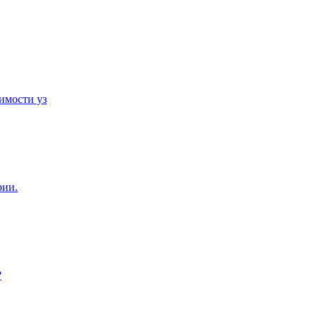
имости уз
рии.
?