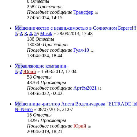
0
Ответы
2582
Просмотры
Последнее сообщение
Трансфер
27/05/2024, 14:15
Мошенничество с недвижимостью в Солнечном Береге!!!
1
,
2
,
3
,
4
,
5
Musik
» 28/09/2013, 17:48
186
Ответы
130360
Просмотры
Последнее сообщение
Гуля-10
13/04/2024, 18:44
Управляющие компании.
1
,
2
Юрий
» 15/03/2012, 17:04
58
Ответы
48763
Просмотры
Последнее сообщение
Артём2021
13/06/2022, 02:42
Мошенница -риэлтор Анета Воденичарова "ELTRADE ltd
N_Nemo
» 08/07/2018, 21:07
15
Ответы
13295
Просмотры
Последнее сообщение
Юрий
20/04/2019, 18:21