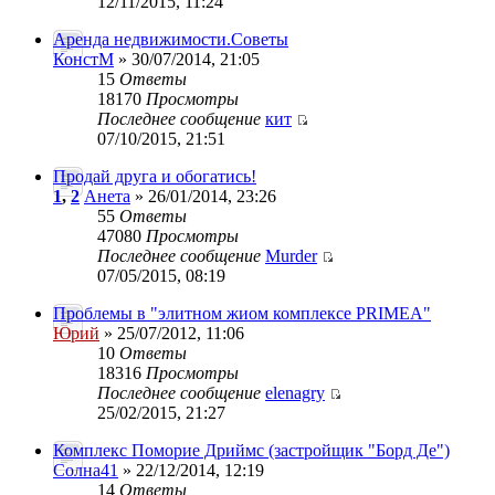
12/11/2015, 11:24
Аренда недвижимости.Советы
КонстМ
» 30/07/2014, 21:05
15
Ответы
18170
Просмотры
Последнее сообщение
кит
07/10/2015, 21:51
Продай друга и обогатись!
1
,
2
Анета
» 26/01/2014, 23:26
55
Ответы
47080
Просмотры
Последнее сообщение
Murder
07/05/2015, 08:19
Проблемы в "элитном жиом комплексе PRIMEA"
Юрий
» 25/07/2012, 11:06
10
Ответы
18316
Просмотры
Последнее сообщение
elenagry
25/02/2015, 21:27
Комплекс Поморие Дриймс (застройщик "Борд Де")
Солна41
» 22/12/2014, 12:19
14
Ответы