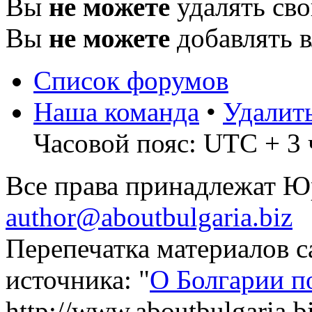
Вы
не можете
удалять св
Вы
не можете
добавлять 
Список форумов
Наша команда
•
Удалит
Часовой пояс: UTC + 3 
Все права принадлежат 
author@aboutbulgaria.biz
Перепечатка материалов с
источника: "
О Болгарии п
http://www.aboutbulgaria.b