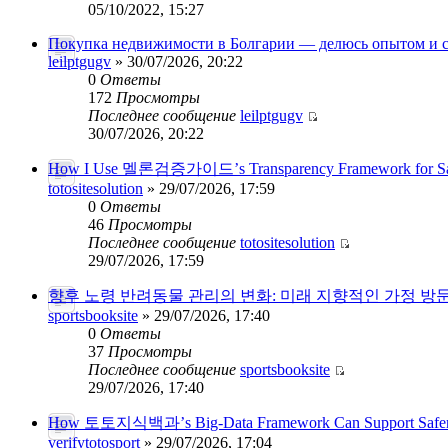
05/10/2022, 15:27
Покупка недвижимости в Болгарии — делюсь опытом и
leilptgugv
» 30/07/2026, 20:22
0
Ответы
172
Просмотры
Последнее сообщение
leilptgugv
30/07/2026, 20:22
How I Use 멜론검증가이드’s Transparency Framework for Saf
totositesolution
» 29/07/2026, 17:59
0
Ответы
46
Просмотры
Последнее сообщение
totositesolution
29/07/2026, 17:59
향후 노령 반려동물 관리의 변화: 미래 지향적인 가정 방
sportsbooksite
» 29/07/2026, 17:40
0
Ответы
37
Просмотры
Последнее сообщение
sportsbooksite
29/07/2026, 17:40
How 토토지식백과’s Big-Data Framework Can Support Safer 
verifytotosport
» 29/07/2026, 17:04