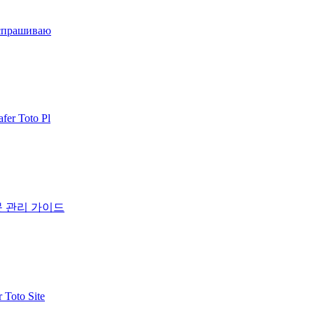
 спрашиваю
er Toto Pl
문 관리 가이드
Toto Site