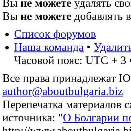
Вы
не можете
удалять св
Вы
не можете
добавлять 
Список форумов
Наша команда
•
Удалит
Часовой пояс: UTC + 3 
Все права принадлежат 
author@aboutbulgaria.biz
Перепечатка материалов с
источника: "
О Болгарии п
http://www.aboutbulgaria.b