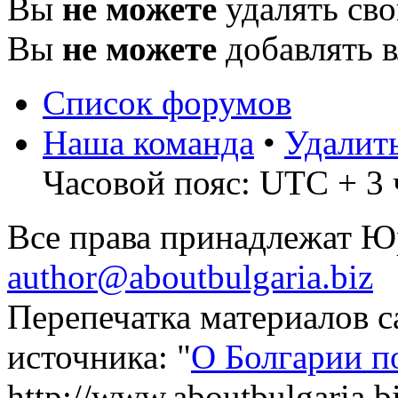
Вы
не можете
удалять св
Вы
не можете
добавлять 
Список форумов
Наша команда
•
Удалит
Часовой пояс: UTC + 3 
Все права принадлежат 
author@aboutbulgaria.biz
Перепечатка материалов с
источника: "
О Болгарии п
http://www.aboutbulgaria.b