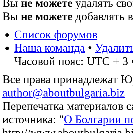
Вы
не можете
удалять св
Вы
не можете
добавлять 
Список форумов
Наша команда
•
Удалит
Часовой пояс: UTC + 3 
Все права принадлежат 
author@aboutbulgaria.biz
Перепечатка материалов с
источника: "
О Болгарии п
http://www.aboutbulgaria.b