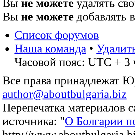
Вы
не можете
удалять св
Вы
не можете
добавлять 
Список форумов
Наша команда
•
Удалит
Часовой пояс: UTC + 3 
Все права принадлежат 
author@aboutbulgaria.biz
Перепечатка материалов с
источника: "
О Болгарии п
http://www.aboutbulgaria.b