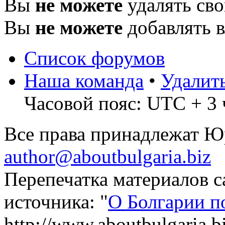
Вы
не можете
удалять св
Вы
не можете
добавлять 
Список форумов
Наша команда
•
Удалит
Часовой пояс: UTC + 3 
Все права принадлежат 
author@aboutbulgaria.biz
Перепечатка материалов с
источника: "
О Болгарии п
http://www.aboutbulgaria.b