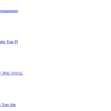
 спрашиваю
er Toto Pl
문 관리 가이드
Toto Site