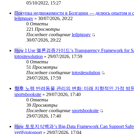
05/10/2022, 15:27
Покупка недвижимости в Болгарии — делюсь опытом и
leilptgugv
» 30/07/2026, 20:22
0
Ответы
221
Просмотры
Последнее сообщение
leilptgugv
30/07/2026, 20:22
How I Use 멜론검증가이드’s Transparency Framework for Saf
totositesolution
» 29/07/2026, 17:59
0
Ответы
51
Просмотры
Последнее сообщение
totositesolution
29/07/2026, 17:59
향후 노령 반려동물 관리의 변화: 미래 지향적인 가정 방
sportsbooksite
» 29/07/2026, 17:40
0
Ответы
39
Просмотры
Последнее сообщение
sportsbooksite
29/07/2026, 17:40
How 토토지식백과’s Big-Data Framework Can Support Safer 
verifytotosport
» 29/07/2026, 17:04