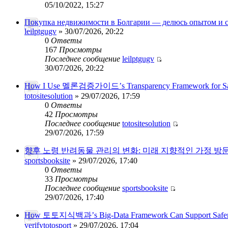
05/10/2022, 15:27
Покупка недвижимости в Болгарии — делюсь опытом и
leilptgugv
» 30/07/2026, 20:22
0
Ответы
167
Просмотры
Последнее сообщение
leilptgugv
30/07/2026, 20:22
How I Use 멜론검증가이드’s Transparency Framework for Saf
totositesolution
» 29/07/2026, 17:59
0
Ответы
42
Просмотры
Последнее сообщение
totositesolution
29/07/2026, 17:59
향후 노령 반려동물 관리의 변화: 미래 지향적인 가정 방
sportsbooksite
» 29/07/2026, 17:40
0
Ответы
33
Просмотры
Последнее сообщение
sportsbooksite
29/07/2026, 17:40
How 토토지식백과’s Big-Data Framework Can Support Safer 
verifytotosport
» 29/07/2026, 17:04