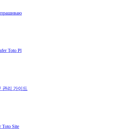
 спрашиваю
er Toto Pl
문 관리 가이드
Toto Site