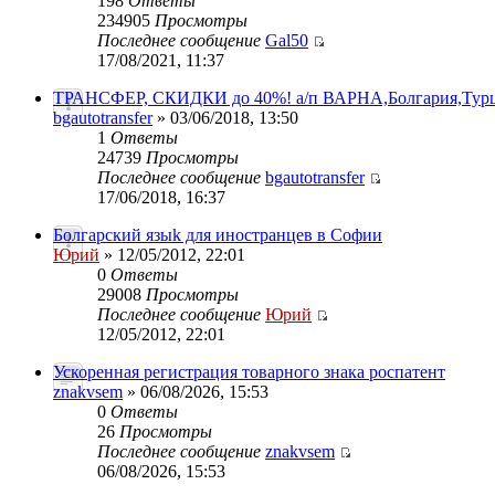
198
Ответы
234905
Просмотры
Последнее сообщение
Gal50
17/08/2021, 11:37
ТРАНСФЕР, СКИДКИ до 40%! а/п ВАРНА,Болгария,Турц
bgautotransfer
» 03/06/2018, 13:50
1
Ответы
24739
Просмотры
Последнее сообщение
bgautotransfer
17/06/2018, 16:37
Болгарский языk для иностранцев в Софии
Юрий
» 12/05/2012, 22:01
0
Ответы
29008
Просмотры
Последнее сообщение
Юрий
12/05/2012, 22:01
Ускоренная регистрация товарного знака роспатент
znakvsem
» 06/08/2026, 15:53
0
Ответы
26
Просмотры
Последнее сообщение
znakvsem
06/08/2026, 15:53