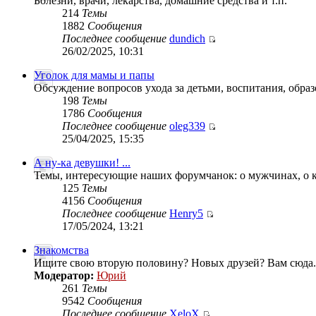
Болезни, врачи, лекарства, домашние средства и т.п.
214
Темы
1882
Сообщения
Последнее сообщение
dundich
26/02/2025, 10:31
Уголок для мамы и папы
Обсуждение вопросов ухода за детьми, воспитания, образо
198
Темы
1786
Сообщения
Последнее сообщение
oleg339
25/04/2025, 15:35
А ну-ка девушки! ...
Темы, интересующие наших форумчанок: о мужчинах, о к
125
Темы
4156
Сообщения
Последнее сообщение
Henry5
17/05/2024, 13:21
Знакомства
Ищите свою вторую половину? Новых друзей? Вам сюда.
Модератор:
Юрий
261
Темы
9542
Сообщения
Последнее сообщение
XeloX