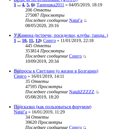
1
...
4
,
5
,
6
Танюшка2011
» 04/05/2019, 18:19
206
Ответы
275087
Просмотры
Последнее сообщение
Natal’a
08/05/2020, 20:16
У Камина (встречи, посиделки, клубы, танцы..)
1
...
10
,
11
,
12
Синго
» 11/01/2019, 22:18
445
Ответы
353814
Просмотры
Последнее сообщение
Синго
10/09/2019, 20:34
Вопросы к Светлане (о жизни в Болгарии)
Синго
» 16/01/2019, 14:11
35
Ответы
47595
Просмотры
Последнее сообщение
NataliZZZZZ
05/08/2019, 18:20
Подсказки (как пользоваться форумом)
Natal’a
» 16/01/2019, 11:29
34
Ответы
39620
Просмотры
Последнее сообщение
Синго