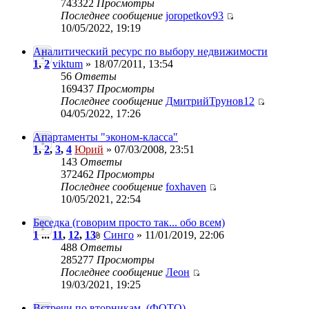
743322
Просмотры
Последнее сообщение
joropetkov93
10/05/2022, 19:19
Аналитический ресурс по выбору недвижимости
1
,
2
viktum
» 18/07/2011, 13:54
56
Ответы
169437
Просмотры
Последнее сообщение
ДмитрийТрунов12
04/05/2022, 17:26
Апартаменты "эконом-класса"
1
,
2
,
3
,
4
Юрий
» 07/03/2008, 23:51
143
Ответы
372462
Просмотры
Последнее сообщение
foxhaven
10/05/2021, 22:54
Беседка (говорим просто так... обо всем)
1
...
11
,
12
,
13
Синго
» 11/01/2019, 22:06
488
Ответы
285277
Просмотры
Последнее сообщение
Леон
19/03/2021, 19:25
Встречи по вторникам. (ФОТО)