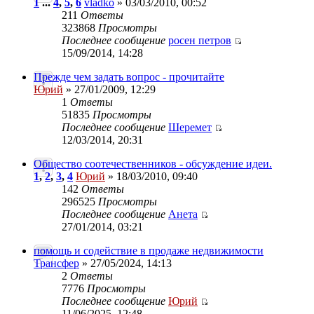
1
...
4
,
5
,
6
vladko
» 03/03/2010, 00:52
211
Ответы
323868
Просмотры
Последнее сообщение
росен петров
15/09/2014, 14:28
Прежде чем задать вопрос - прочитайте
Юрий
» 27/01/2009, 12:29
1
Ответы
51835
Просмотры
Последнее сообщение
Шеремет
12/03/2014, 20:31
Общество соотечественников - обсуждение идеи.
1
,
2
,
3
,
4
Юрий
» 18/03/2010, 09:40
142
Ответы
296525
Просмотры
Последнее сообщение
Анета
27/01/2014, 03:21
помощь и содействие в продаже недвижимости
Трансфер
» 27/05/2024, 14:13
2
Ответы
7776
Просмотры
Последнее сообщение
Юрий
11/06/2025, 12:48