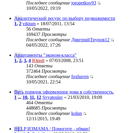
Последнее сообщение
joropetkov93
10/05/2022, 19:19
Аналитический ресурс по выбору недвижимости
1
,
2
viktum
» 18/07/2011, 13:54
56
Ответы
169437
Просмотры
Последнее сообщение
ДмитрийТрунов12
04/05/2022, 17:26
Апартаменты "эконом-класса"
1
,
2
,
3
,
4
Юрий
» 07/03/2008, 23:51
143
Ответы
372464
Просмотры
Последнее сообщение
foxhaven
10/05/2021, 22:54
Весь порядок оформления дома в собственность.
1
...
10
,
11
,
12
Svyatoslav
» 21/03/2010, 19:09
464
Ответы
448685
Просмотры
Последнее сообщение
kolun
12/11/2015, 19:49
HELP ИЗМАМA / Помогите - обман!