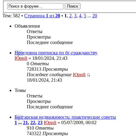
Тем: 582 •
Страница
1
из
20
•
1
,
2
,
3
,
4
,
5
...
20
Объявления
Ответы
Просмотры
Последнее сообщение
Нередовна преписка по бг-гражданству
Юрий
» 18/01/2024, 21:43
0
Ответы
728313
Просмотры
Последнее сообщение
Юрий
18/01/2024, 21:43
Темы
Ответы
Просмотры
Последнее сообщение
Болгарская недвижимость: практические советы
1
...
21
,
22
,
23
Юрий
» 05/07/2009, 00:02
910
Ответы
743322
Просмотры