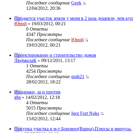
Последнее сообщение
Geek
12/04/2012, 20:36
Продается участок земли у моря в 2 раза дешевле, чем ку
Юрий
» 19/03/2012, 00:21
0
Ответы
4347
Просмотры
Последнее сообщение
Юрий
19/03/2012, 00:21
Проектирование и строительство домов
ЛюдмилаК
» 09/12/2011, 13:17
1
Ответы
4254
Просмотры
Последнее сообщение
qrab21
28/02/2012, 18:22
Инцараки, за и против
gbs
» 14/02/2012, 12:18
4
Ответы
5015
Просмотры
Последнее сообщение
Igor Fort Noks
15/02/2012, 12:44
Покупка участка в м-т Боровец(Варна).Плюсы и минусы.