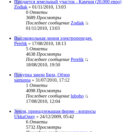
Продается земельный участок - Камчия (20.000 евро)
Zodiak
» 01/11/2010, 13:03
0
Ответы
3689
Просмотры
Последнее сообщение
Zodiak
01/11/2010, 13:03
Высоковольная линия электропередач.
Perelik
» 17/08/2010, 18:13
5
Ответы
4638
Просмотры
Последнее сообщение
Perelik
18/08/2010, 19:50
Покупка замли Бяла, Обзор
samunna
» 31/07/2010, 17:12
1
Ответы
4098
Просмотры
Последнее сообщение
lubobo
17/08/2010, 12:04
Земля, принадлежащая фирме - вопросы
UkkaOggy
» 24/12/2009, 05:42
6
Ответы
5732
Просмотры