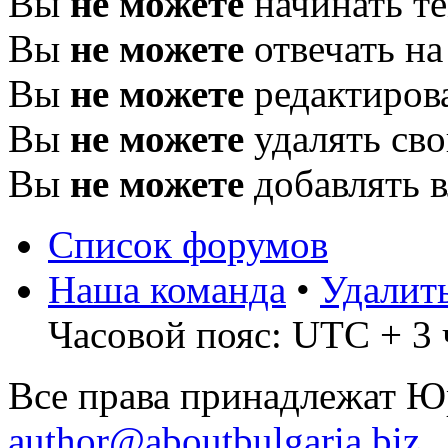
Вы
не можете
начинать т
Вы
не можете
отвечать н
Вы
не можете
редактиров
Вы
не можете
удалять св
Вы
не можете
добавлять 
Список форумов
Наша команда
•
Удалит
Часовой пояс: UTC + 3 
Все права принадлежат 
author@aboutbulgaria.biz