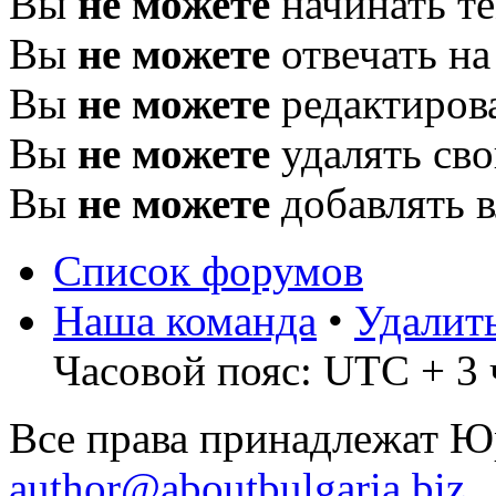
Вы
не можете
начинать т
Вы
не можете
отвечать н
Вы
не можете
редактиров
Вы
не можете
удалять св
Вы
не можете
добавлять 
Список форумов
Наша команда
•
Удалит
Часовой пояс: UTC + 3 
Все права принадлежат 
author@aboutbulgaria.biz