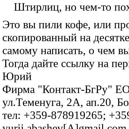
Штирлиц, но чем-то пох
Это вы пили кофе, или про
скопированный на десятк
самому написать, о чем в
Тогда дайте ссылку на пер
Юрий
Фирма "Контакт-БгРу" ЕО
ул.Теменуга, 2А, ап.20, Б
тел: +359-878919265; +35
yurij.abashev[A]gmail.com 