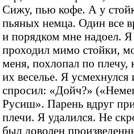
Сижу, пью кофе. А у стой
пьяных немца. Один все в
и порядком мне надоел. Я
проходил мимо стойки, м
меня, похлопал по плечу, 
их веселье. Я усмехнулся 
спросил: «Дойч?» («Немец
Русиш». Парень вдруг при
плечи. Я удалился. Не ск
был доволен произведенн