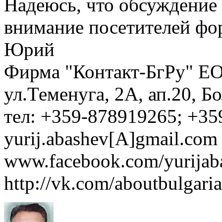
Надеюсь, что обсуждение
внимание посетителей фо
Юрий
Фирма "Контакт-БгРу" ЕО
ул.Теменуга, 2А, ап.20, Б
тел: +359-878919265; +35
yurij.abashev[A]gmail.com 
www.facebook.com/yurijaba
http://vk.com/aboutbulgaria