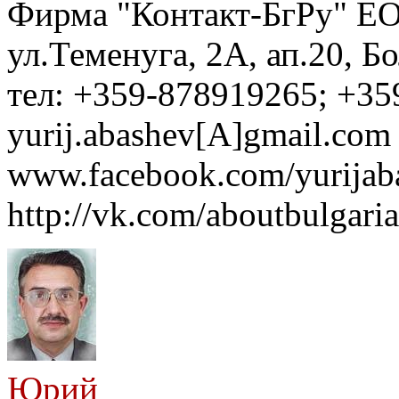
Фирма "Контакт-БгРу" ЕО
ул.Теменуга, 2А, ап.20, Б
тел: +359-878919265; +35
yurij.abashev[A]gmail.com 
www.facebook.com/yurijaba
http://vk.com/aboutbulgaria
Юрий