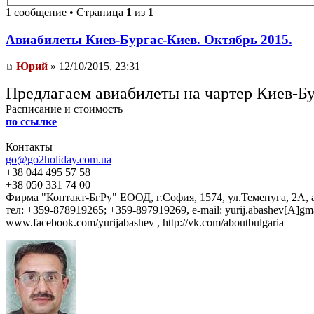
1 сообщение • Страница
1
из
1
Авиабилеты Киев-Бургас-Киев. Октябрь 2015.
Юрий
» 12/10/2015, 23:31
Предлагаем авиабилеты на чартер Киев-Б
Расписание и стоимость
по ссылке
Контакты
go@go2holiday.com.ua
+38 044 495 57 58
+38 050 331 74 00
Фирма "Контакт-БгРу" ЕООД, г.София, 1574, ул.Теменуга, 2А, 
тел: +359-878919265; +359-897919269, e-mail: yurij.abashev[A]gma
www.facebook.com/yurijabashev , http://vk.com/aboutbulgaria