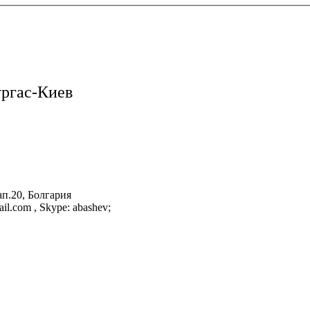
ургас-Киев
ап.20, Болгария
il.com , Skype: abashev;