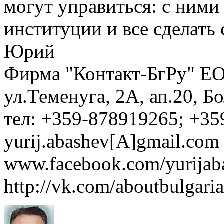
могут управиться: с ними 
институции и все сделать 
Юрий
Фирма "Контакт-БгРу" ЕО
ул.Теменуга, 2А, ап.20, Б
тел: +359-878919265; +35
yurij.abashev[A]gmail.com 
www.facebook.com/yurijaba
http://vk.com/aboutbulgaria