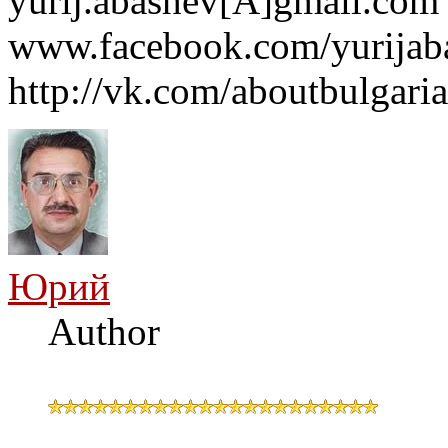
yurij.abashev[A]gmail.com 
www.facebook.com/yurijaba
http://vk.com/aboutbulgaria
Юрий
Author