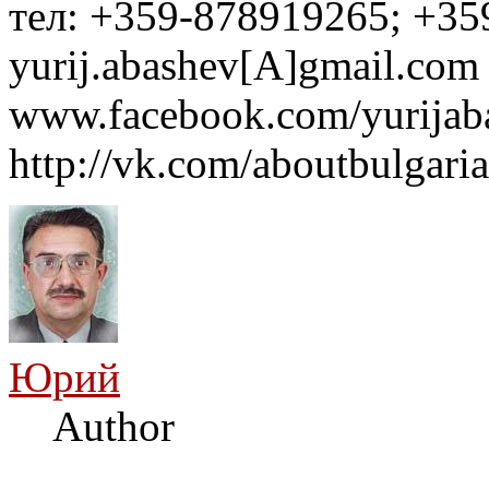
тел: +359-878919265; +35
yurij.abashev[A]gmail.com 
www.facebook.com/yurijaba
http://vk.com/aboutbulgaria
Юрий
Author