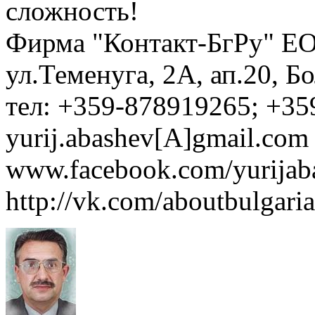
сложность!
Фирма "Контакт-БгРу" ЕО
ул.Теменуга, 2А, ап.20, Б
тел: +359-878919265; +35
yurij.abashev[A]gmail.com 
www.facebook.com/yurijaba
http://vk.com/aboutbulgaria