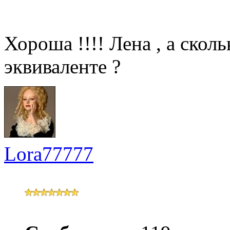
Хороша !!!! Лена , а скол
эквиваленте ?
Lora77777