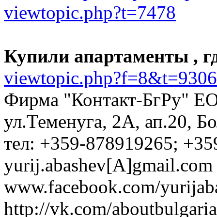
viewtopic.php?t=7478
Купили апартаменты , гд
viewtopic.php?f=8&t=9306
Фирма "Контакт-БгРу" ЕО
ул.Теменуга, 2А, ап.20, Б
тел: +359-878919265; +35
yurij.abashev[A]gmail.com 
www.facebook.com/yurijaba
http://vk.com/aboutbulgaria