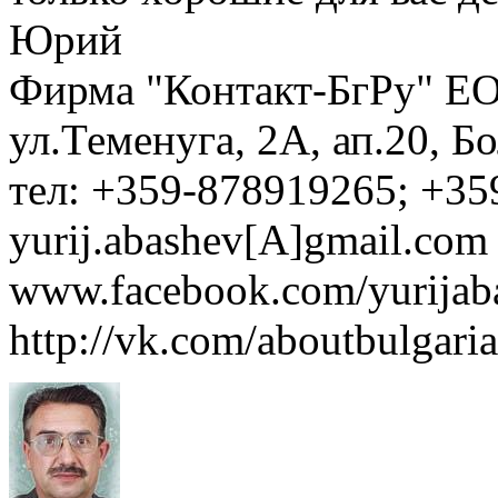
Юрий
Фирма "Контакт-БгРу" ЕО
ул.Теменуга, 2А, ап.20, Б
тел: +359-878919265; +35
yurij.abashev[A]gmail.com 
www.facebook.com/yurijaba
http://vk.com/aboutbulgaria