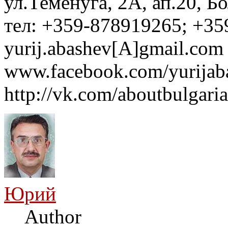
ул.Теменуга, 2А, ап.20, Б
тел: +359-878919265; +35
yurij.abashev[A]gmail.com 
www.facebook.com/yurijaba
http://vk.com/aboutbulgaria
Юрий
Author