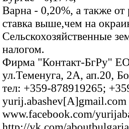
Варна - 0,20%, а также от
ставка выше,чем на окраи
Сельскохозяйственные зем
налогом.
Фирма "Контакт-БгРу" ЕО
ул.Теменуга, 2А, ап.20, Б
тел: +359-878919265; +35
yurij.abashev[A]gmail.com 
www.facebook.com/yurijaba
http://vk.com/aboutbulgaria