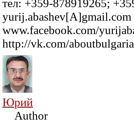
тел: +359-878919265; +35
yurij.abashev[A]gmail.com 
www.facebook.com/yurijaba
http://vk.com/aboutbulgaria
Юрий
Author