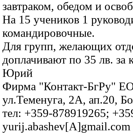
завтраком, обедом и осво
На 15 учеников 1 руковод
командировочные.
Для групп, желающих отд
доплачивают по 35 лв. за
Юрий
Фирма "Контакт-БгРу" ЕО
ул.Теменуга, 2А, ап.20, Б
тел: +359-878919265; +35
yurij.abashev[A]gmail.com 