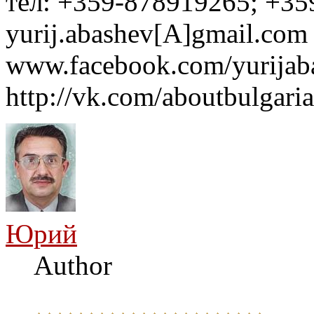
тел: +359-878919265; +35
yurij.abashev[A]gmail.com 
www.facebook.com/yurijaba
http://vk.com/aboutbulgaria
Юрий
Author