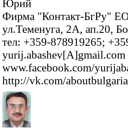
Юрий
Фирма "Контакт-БгРу" ЕО
ул.Теменуга, 2А, ап.20, Б
тел: +359-878919265; +35
yurij.abashev[A]gmail.com 
www.facebook.com/yurijaba
http://vk.com/aboutbulgaria