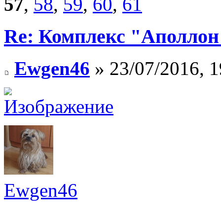
57
,
58
,
59
,
60
,
61
Re: Комплекс "Аполлон
Ewgen46
» 23/07/2016, 1
Ewgen46