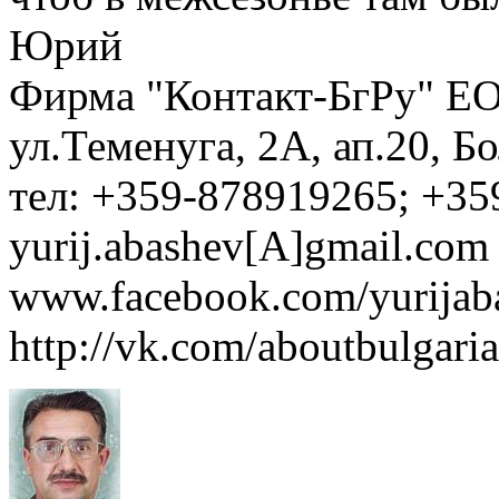
Юрий
Фирма "Контакт-БгРу" ЕО
ул.Теменуга, 2А, ап.20, Б
тел: +359-878919265; +35
yurij.abashev[A]gmail.com 
www.facebook.com/yurijaba
http://vk.com/aboutbulgaria