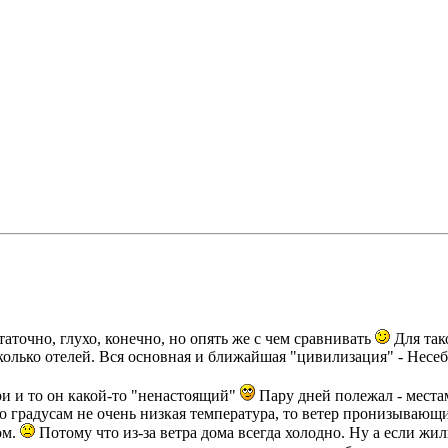
таточно, глухо, конечно, но опять же с чем сравнивать
Для так
колько отелей. Вся основная и ближайшая "цивилизация" - Несебр
три и то он какой-то "ненастоящий"
Пару дней полежал - местам
по градусам не очень низкая температура, то ветер пронизывающи
ом.
Потому что из-за ветра дома всегда холодно. Ну а если жи