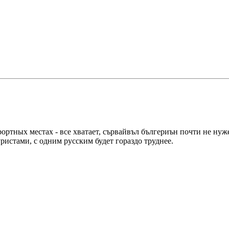
рортных местах - все хватает, сървайвъл бългериън почти не ну
истами, с одним русским будет гораздо труднее.