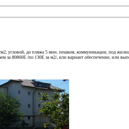
22м2, угловой, до пляжа 5 мин. пешком, коммуникации, под жилищн
даем за 80860Е /по 130Е за м2/, или вариант обеспечение, или вы