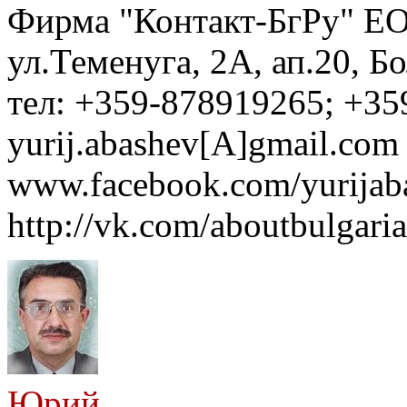
Фирма "Контакт-БгРу" ЕО
ул.Теменуга, 2А, ап.20, Б
тел: +359-878919265; +35
yurij.abashev[A]gmail.com 
www.facebook.com/yurijaba
http://vk.com/aboutbulgaria
Юрий