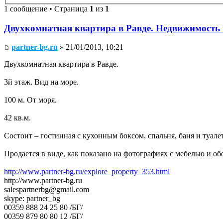
1 сообщение • Страница
1
из
1
Двухкомнатная квартира в Равде. Недвижимость
partner-bg.ru
» 21/01/2013, 10:21
Двухкомнатная квартира в Равде.
3й этаж. Вид на море.
100 м. От моря.
42 кв.м.
Состоит – гостинная с кухонным боксом, спальня, баня и туалет
Продается в виде, как показано на фотографиях с мебелью и о
http://www.partner-bg.ru/explore_property_353.html
http://www.partner-bg.ru
salespartnerbg@gmail.com
skype: partner_bg
00359 888 24 25 80 /БГ/
00359 879 80 80 12 /БГ/