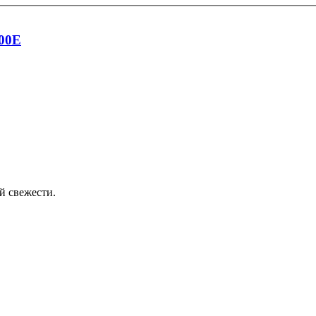
000E
й свежести.