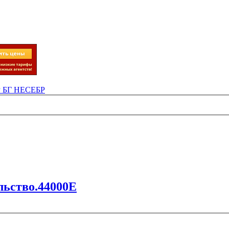
Р БГ НЕСЕБР
льство.44000E