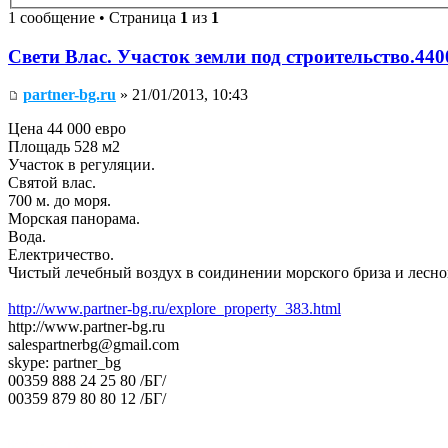
1 сообщение • Страница
1
из
1
Свети Влас. Участок земли под строительство.44
partner-bg.ru
» 21/01/2013, 10:43
Цена 44 000 евро
Площадь 528 м2
Участок в регуляции.
Святой влас.
700 м. до моря.
Морская панорама.
Вода.
Електричество.
Чистый лечебный воздух в соидинении морского бриза и лесно
http://www.partner-bg.ru/explore_property_383.html
http://www.partner-bg.ru
salespartnerbg@gmail.com
skype: partner_bg
00359 888 24 25 80 /БГ/
00359 879 80 80 12 /БГ/