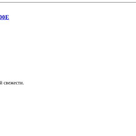
000E
й свежести.