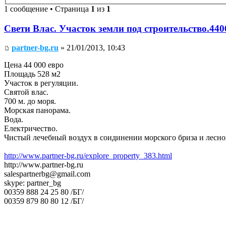
1 сообщение • Страница
1
из
1
Свети Влас. Участок земли под строительство.44
partner-bg.ru
» 21/01/2013, 10:43
Цена 44 000 евро
Площадь 528 м2
Участок в регуляции.
Святой влас.
700 м. до моря.
Морская панорама.
Вода.
Електричество.
Чистый лечебный воздух в соидинении морского бриза и лесно
http://www.partner-bg.ru/explore_property_383.html
http://www.partner-bg.ru
salespartnerbg@gmail.com
skype: partner_bg
00359 888 24 25 80 /БГ/
00359 879 80 80 12 /БГ/