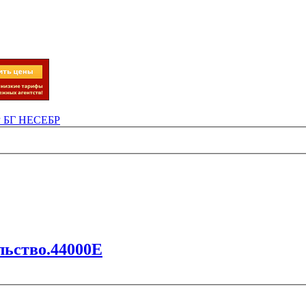
Р БГ НЕСЕБР
льство.44000E