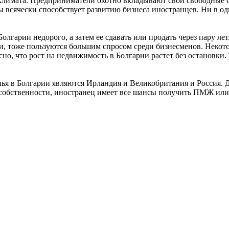
климата. Предприниматели охотно вкладывают свои свободные с
ны всячески способствует развитию бизнеса иностранцев. Ни в о
лгарии недорого, а затем ее сдавать или продать через пару лет
и, тоже пользуются большим спросом среди бизнесменов. Некото
сно, что рост на недвижимость в Болгарии растет без остановки.
ья в Болгарии являются Ирландия и Великобритания и Россия.
ой собственности, иностранец имеет все шансы получить ПМЖ и