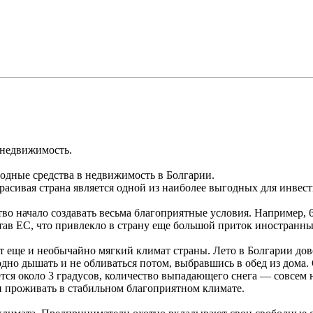
 недвижимость.
дные средства в недвижимость в Болгарии.
красивая страна является одной из наиболее выгодных для инве
о начало создавать весьма благоприятные условия. Например, 6
став ЕС, что привлекло в страну еще большой приток иностранн
 еще и необычайно мягкий климат страны. Лето в Болгарии дов
одно дышать и не обливаться потом, выбравшись в обед из дома.
ется около 3 градусов, количество выпадающего снега — совсем 
 проживать в стабильном благоприятном климате.