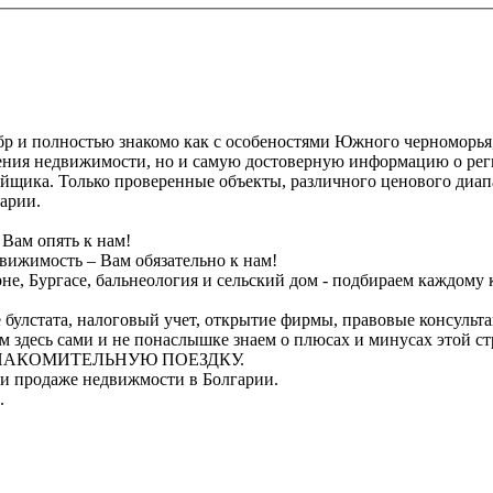
 и полностью знакомо как с особеностями Южного черноморья,
жения недвижимости, но и самую достоверную информацию о рег
щика. Только проверенные объекты, различного ценового диапаз
гарии.
Вам опять к нам!
вижимость – Вам обязательно к нам!
е, Бургасе, бальнеология и сельский дом - подбираем каждому
булстата, налоговый учет, открытие фирмы, правовые консульт
м здесь сами и не понаслышке знаем о плюсах и минусах этой с
 ОЗНАКОМИТЕЛЬНУЮ ПОЕЗДКУ.
ри продаже недвижмости в Болгарии.
.