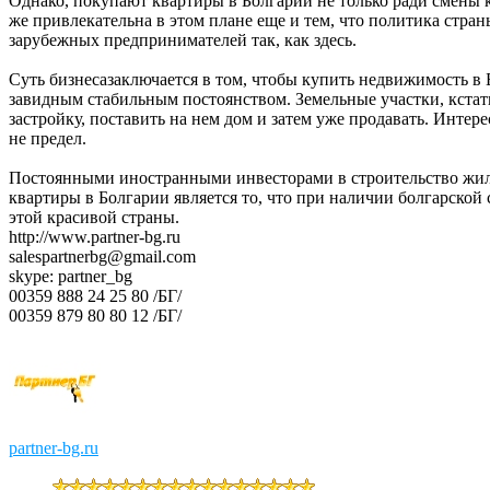
Однако, покупают квартиры в Болгарии не только ради смены 
же привлекательна в этом плане еще и тем, что политика стра
зарубежных предпринимателей так, как здесь.
Суть бизнесазаключается в том, чтобы купить недвижимость в Бо
завидным стабильным постоянством. Земельные участки, кстат
застройку, поставить на нем дом и затем уже продавать. Интере
не предел.
Постоянными иностранными инвесторами в строительство жил
квартиры в Болгарии является то, что при наличии болгарск
этой красивой страны.
http://www.partner-bg.ru
salespartnerbg@gmail.com
skype: partner_bg
00359 888 24 25 80 /БГ/
00359 879 80 80 12 /БГ/
partner-bg.ru