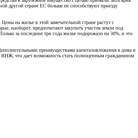
редства в зарубежное имущество с целью прибыли. Болгария
дной другой стране ЕС больше не способствуют приезду
. Цены на жилье в этой замечательной стране растут с
рые, наоборот, предпочитают закупить участок земли под
 Только за последние три года жилье подорожало на 30%, и это
 Дополнительными преимуществами капиталовложения в дома и
ли ВНЖ, что дает возможность стать полноценным гражданином