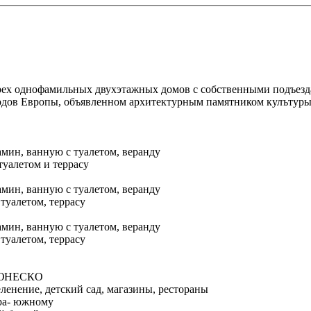
трех однофамильных двухэтажных домов с собственными подъез
городов Европы, объявленном архитектурным памятником кулът
амин, ванную с туалетом, веранду
туалетом и террасу
амин, ванную с туалетом, веранду
 туалетом, террасу
амин, ванную с туалетом, веранду
 туалетом, террасу
ой ЮНЕСКО
еленение, детский сад, магазины, рестораны
бра- южному