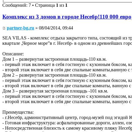
Сообщений: 7 • Страница
1
из
1
Комплекс из 3 домов в городе Несебр!110 000 евро
partner-bg.ru
» 08/04/2014, 09:44
SEA VILAS - комплекс отдыха закрытого типа, состоящий из 
квартале „Черное море”в г. Несебр- в одном из древнейших 
Описание:
Дом 1 – развернутая застроенная площадь-110 кв.м.
- первый этаж включает в себя гостиную с кухонным боксом, к
- второй этаж включает в себя две спальные комнаты,ванную с 
Дом 2 – развернутая застроенная площадь-110 кв.м.
- первый этаж включает в себя гостиную с кухонным боксом, к
- второй этаж включает в себя две спальные комнаты, ванную с
Дом 3 – развернутая застроенная площадь -101 кв.м.
- первый этаж включает в себя гостиную с кухонным боксом, к
- второй этаж включает в себя две спальные комнаты, ванную с
Преимущества:
- г.Несебр, административный центр, город-музей под эгид
- Готовая инфраструктура: асфальтированные дороги, аллеи, оз
- Непосредственная близость к самому красивому пляжу Несе