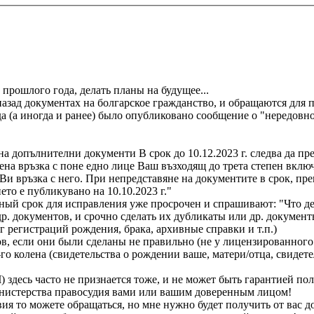
прошлого года, делать планы на будущее...
азад документах на болгарское гражданство, и обращаются для 
да (а иногда и ранее) было опубликовано сообщение о "нередов
на допълнителни документи В срок до 10.12.2023 г. следва да п
вена връзка с поне едно лице Ваш възходящ до трета степен вклю
и връзка с него. При непредставяне на документите в срок, пре
то е публикувано на 10.10.2023 г."
й срок для исправления уже просрочен и спрашивают: "Что де
др. документов, и срочно сделать их дубликаты или др. докум
 регистраций рождения, брака, архивные справки и т.п.)
в, если они были сделаны не правильно (не у лицензированного 
 колена (свидетельства о рождении ваше, матери/отца, свидете
здесь часто не признается тоже, и не может быть гарантией по
инистерства правосудия вами или вашим доверенным лицом!
ия то можете обращаться, но мне нужно будет получить от вас д