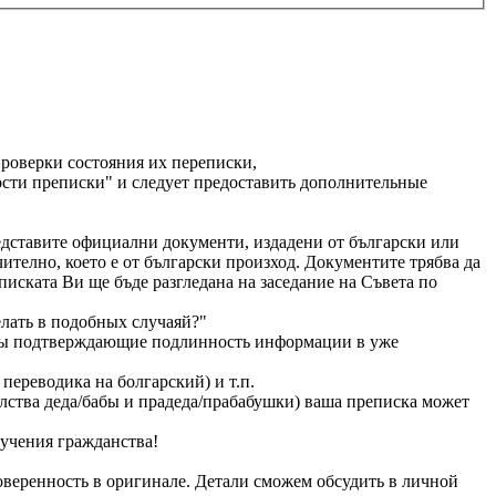
проверки состояния их переписки,
ности преписки" и следует предоставить дополнительные
редставите официални документи, издадени от български или
чително, което е от български произход. Документите трябва да
писката Ви ще бъде разгледана на заседание на Съвета по
лать в подобных случаяй?"
енты подтверждающие подлинность информации в уже
переводика на болгарский) и т.п.
лства деда/бабы и прадеда/прабабушки) ваша преписка может
лучения гражданства!
оверенность в оригинале. Детали сможем обсудить в личной