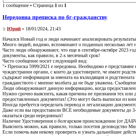
1 сообщение • Страница
1
из
1
Нередовна преписка по бг-гражданству
Юрий
» 18/01/2024, 21:43
Начался Новый год и люди начинают анализировать результаты 
Много людей, видимо, вспоминают о поданных несколько лет н
Часто люди обнаруживают, что еще в сентябре-октябре 2023 го
документы, как правило, в 2-х месячный срок!
Часто сообщение носит следующий вид:
"• Преписка 5999/2021 е нередовна. Необходимо е представяне 
чуждестранни органи, с които да удостоверите, че имате родст
съдържат информация за имената на възходящия и родствената В
гражданството с мнение молбата да не бъде уважена. Съобщение
Люди обнаруживают данную информацию, когда предоставленны
Нужно срочно выяснить, какая причина не признания тех или 
предоставленных документах! (Это могут быть выписки из книг
Иногда пребуется переделать перевод и легализацию документо
Даже если вы предоставили ВСЕ необходимые документы до 3-го
оказаться среди нередовных!
Наличие Удостоверения о болгарском происхождении (от ДАБЧ) 
Выяснить можно, как правило, только посетив деловодство М
Если помочь вам некому проверить и узнать дальнейшие действ