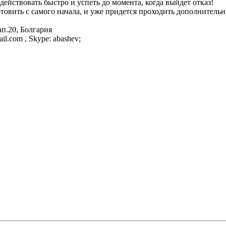
действовать быстро и успеть до момента, когда выйдет отказ!
товить с самого начала, и уже придется проходить дополнительно
ап.20, Болгария
il.com , Skype: abashev;