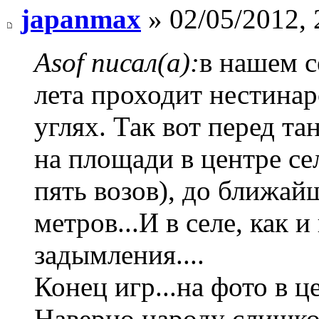
japanmax
» 02/05/2012, 
Asof писал(а):
в нашем с
лета проходит нестинар
углях. Так вот перед т
на площади в центре се
пять возов), до ближай
метров...И в селе, как 
задымления....
Конец игр...на фото в це
Наверно народу слишко