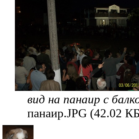
вид на панаир с балк
панаир.JPG (42.02 К