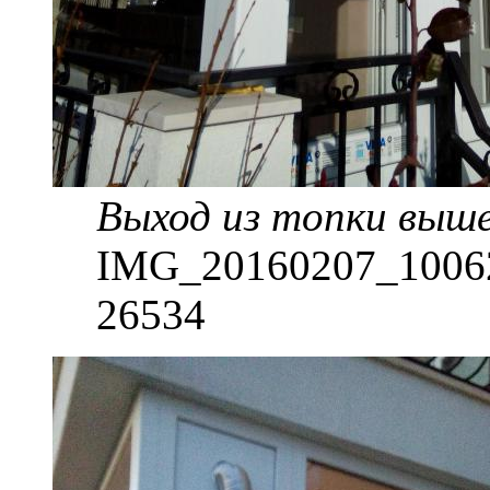
Выход из топки выше
IMG_20160207_100626
26534